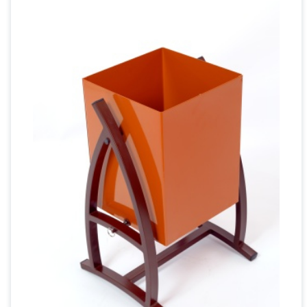
Урна ФІДЖО Дельта Коричнева