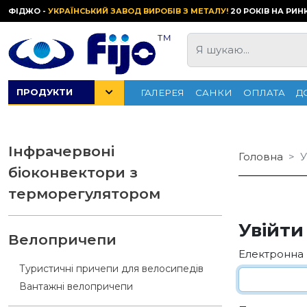
ФІДЖО -
УКРАЇНСЬКИЙ ЗАВОД ВИРОБІВ З МЕТАЛУ!
20 РОКІВ НА РИН
ПРОДУКТИ
ГАЛЕРЕЯ
САНКИ
ОПЛАТА
Д
Інфрачервоні
Головна
У
біоконвектори з
терморегулятором
Увійти
Велопричепи
Електронна
Туристичні причепи для велосипедів
Вантажні велопричепи