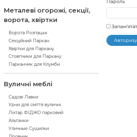
Пароль
Металеві огорожі, секції,
ворота, хвіртки
Запам'ята
Ворота Розпашні
Авторизу
Секційний Паркан
Хвіртки для Паркану
Стовпчики для Паркану
Парканчик для Клумби
Вуличні меблі
Садові Лавки
Урни для сміття вуличні
Ліхтар ФІДЖО парковий
Альтанки
Уличные Сушилки
Дровник