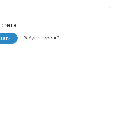
ти мене
Забули пароль?
вати