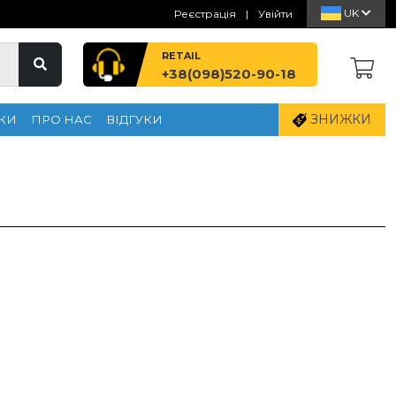
UK
Реєстрація
|
Увійти
RETAIL
+38(098)520-90-18
ЗНИЖКИ
КИ
ПРО НАС
ВІДГУКИ