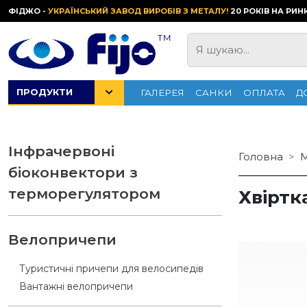
ФІДЖО -
УКРАЇНСЬКИЙ ЗАВОД ВИРОБІВ З МЕТАЛУ!
20 РОКІВ НА РИН
ПРОДУКТИ
ГАЛЕРЕЯ
САНКИ
ОПЛАТА
Д
Інфрачервоні
Головна
М
біоконвектори з
терморегулятором
Хвіртк
Велопричепи
Туристичні причепи для велосипедів
Вантажні велопричепи