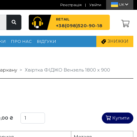
UK
Реєстрація
|
Увійти
RETAIL
+38(098)520-90-18
ЗНИЖКИ
КИ
ПРО НАС
ВІДГУКИ
Паркану
Хвіртка ФІДЖО Вензель 1800 х 900
,00 ₴
Купити
ериал
Металл