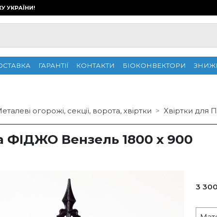
КУ УКРАЇНИ!
ОСТАВКА
ГАРАНТІЇ
КОНТАКТИ
БІОКОНВЕКТОРИ
ЗНИЖ
еталеві огорожі, секції, ворота, хвіртки
Хвіртки для 
а ФІДЖО Вензель 1800 х 900
3 300
Мат