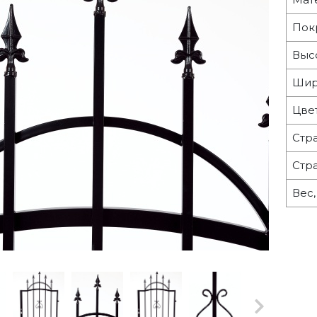
Пок
Выс
Шир
Цве
Стр
Стр
Вес,