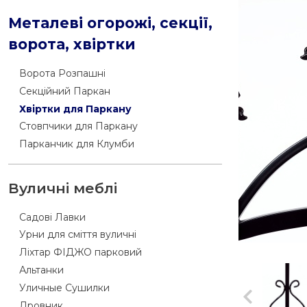
Металеві огорожі, секції,
ворота, хвіртки
Ворота Розпашні
Секційний Паркан
Хвіртки для Паркану
Стовпчики для Паркану
Парканчик для Клумби
Вуличні меблі
Садові Лавки
Урни для сміття вуличні
Ліхтар ФІДЖО парковий
Альтанки
Уличные Сушилки
Дровник