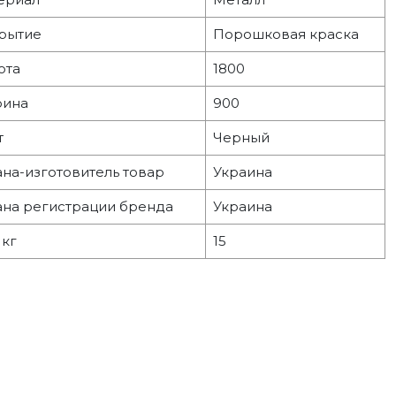
рытие
Порошковая краска
ота
1800
ина
900
т
Черный
ана-изготовитель товар
Украина
ана регистрации бренда
Украина
 кг
15