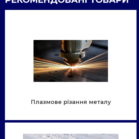
Плазмове різання металу