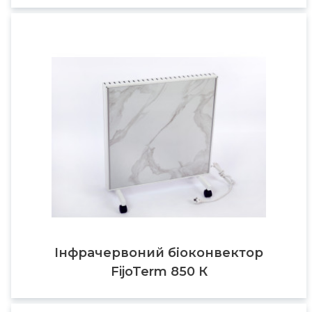
Інфрачервоний біоконвектор
FijoTerm 850 К