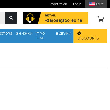
EN
Registration
|
Login
RETAIL
+38(098)520-90-18
ECTORS
ЗНИЖКИ
ПРО
ВІДГУКИ
НАС
DISCOUNTS