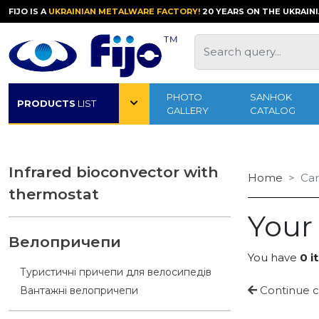
FIJO IS A
UKRAINIAN METALWARE FACTORY!
20 YEARS ON THE UKRAIN
PHOTO
SANHOK
PRODUCTS
LIST
GALLERY
CATALOG
Infrared bioconvector with
Home
Car
thermostat
Your
Велопричепи
You have
0 i
Туристичні причепи для велосипедів
Continue c
Вантажні велопричепи