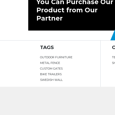
You Can Purchase Our
Product from Our
Partner
TAGS
OUTDOOR FURNITURE
T
METAL FENCE
S
CUSTOM GATES
BIKE TRAILERS
SWEDISH WALL